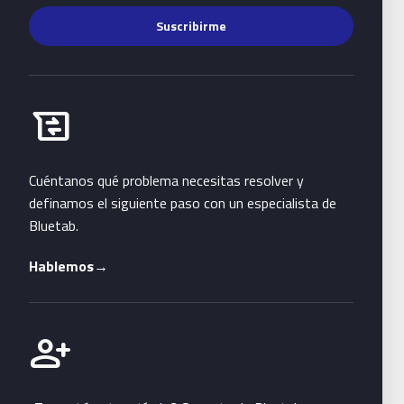
Suscribirme
Habla con Bluetab
business_messages
Cuéntanos qué problema necesitas resolver y
definamos el siguiente paso con un especialista de
Bluetab.
Hablemos
→
Únete a Bluetab
person_add