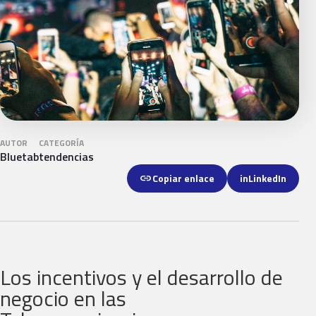
AUTOR
CATEGORÍA
Bluetab
tendencias
link
Copiar enlace
in
LinkedIn
Los incentivos y el desarrollo de
negocio en las