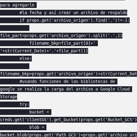
para agregarle 

        #la fecha y así crear un archivo de respaldo

        if props.get('archivo_origen').find('.')!=-1:

file_part=props.get('archivo_origen').split('.',1)

            filename_bkp=file_part[0]+' 
'+str(Current_Date)+'.'+file_part[1]

        else:

filename_bkp=props.get('archivo_origen')+str(Current_Dat
        #usando funciones de las bibliotecas de 
google se realiza la carga del archivo a Google Cloud 
Storage

        try:

            bucket = 
creds.get('clientGS').get_bucket(props.get('Bucket_GCS'))   
            blob = 
bucket.blob(props.get('Path_GCS')+props.get('archivo_ori