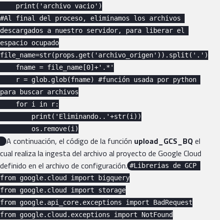
    print('archivo vacio')

#Al final del proceso, eliminamos los archivos 
descargados a nuestro servidor, para liberar el 
espacio ocupado

file_name=str(props.get('archivo_origen')).split('.')

    fname = file_name[0]+'.*'

    r = glob.glob(fname) #función usada por python 
para buscar archivos

    for i in r:

        print('Eliminando..'+str(i))

        os.remove(i)

A continuación, el código de la función
upload_GCS_BQ
el
cual realiza la ingesta del archivo al proyecto de Google Cloud
definido en el archivo de configuración.
#Librerias de GCP 

from google.cloud import bigquery

from google.cloud import storage

from google.api_core.exceptions import BadRequest

from google.cloud.exceptions import NotFound
