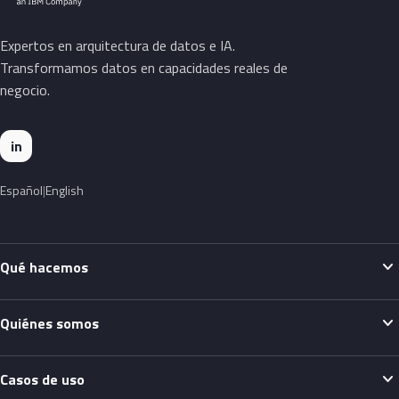
Expertos en arquitectura de datos e IA.
Transformamos datos en capacidades reales de
negocio.
in
Español
English
expand_more
Qué hacemos
expand_more
Quiénes somos
expand_more
Casos de uso