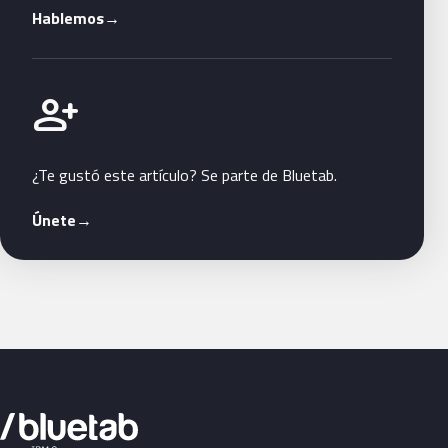
Hablemos
→
Únete a Bluetab
person_add
¿Te gustó este artículo? Se parte de Bluetab.
Únete
→