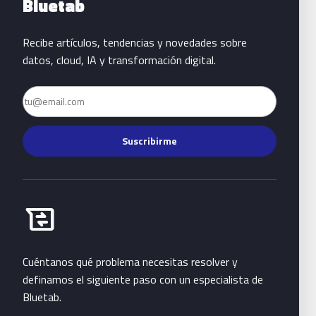
Bluetab
Recibe artículos, tendencias y novedades sobre
datos, cloud, IA y transformación digital.
Email
Suscribirme
Habla con Bluetab
business_messages
Cuéntanos qué problema necesitas resolver y
definamos el siguiente paso con un especialista de
Bluetab.