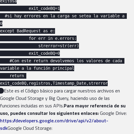
exitosa

            exit_codeBQ=1

  #si hay errores en la carga se setea la variable a 
0

except BadRequest as e:

            for err in e.errors:

                strerror=str(err)

            exit_codeBQ=0

    #Con este return devolvemos los valores de cada 
variable a la función principal

    return 
exit_codeBQ,registros,Timestamp_Date,strerror

Este es el Código básico para cargar nuestros archivos en
Google Cloud Storage y Big Query, haciendo uso de las
funciones incluidas en sus APIs.
Para mayor referencia de su
uso, puedes consultar los siguientes enlaces:
Google Drive:
https://developers.google.com/drive/api/v2/about-
sdk
Google Cloud Storage: