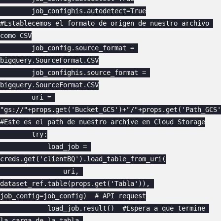
        job_confighis.autodetect=True

#Establecemos el formato de origen de nuestro archivo 
como CSV

        job_config.source_format = 
bigquery.SourceFormat.CSV

        job_confighis.source_format = 
bigquery.SourceFormat.CSV

        uri = 
"gs://"+props.get('Bucket_GCS')+"/"+props.get('Path_GCS'
#Este es el path de nuestro archive en Cloud Storage

        try:

            load_job = 
creds.get('clientBQ').load_table_from_uri(

                uri, 
dataset_ref.table(props.get('Tabla')), 
job_config=job_config)  # API request

            load_job.result()  #Espera a que termine 
la carga de la tabla.
