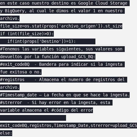
en este caso nuestro destino es Google Cloud Storage 
y BigQuery, al cual le dimos el valor 1 en nuestro 
archivo.

file_size=os.stat(props['archivo_origen']).st_size

if (int(file_size)>0):

   if(int(props['Destino'])=1):        

#Tenemos las variables siguientes, sus valores son 
devueltos por la función upload_GCS_BQ:

#exit_codeBQ  - Bandera para indicar si la ingesta 
fue exitosa o no.

#registros    - Almacena el numero de registros del 
archivo.

#Timestamp_date – La fecha en que se hace la ingesta.

#strerror  - Si hay error en la ingesta, esta 
variable almacena el #código del error

exit_codeBQ,registros,Timestamp_Date,strerror=upload_GCS
else:
