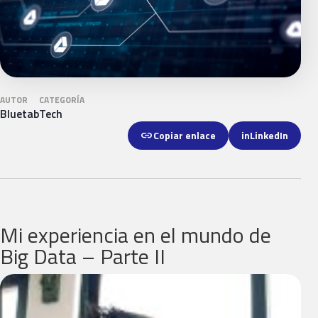
AUTOR
CATEGORÍA
Bluetab
Tech
link
Copiar enlace
in
LinkedIn
Mi experiencia en el mundo de
Big Data – Parte II