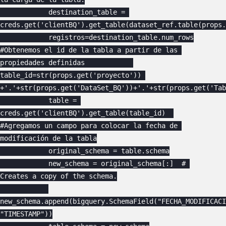
            destination_table = 
creds.get('clientBQ').get_table(dataset_ref.table(props.
            registros=destination_table.num_rows

#Obtenemos el id de la tabla a partir de las 
propiedades definidas            

table_id=str(props.get('proyecto')) 
+'.'+str(props.get('DataSet_BQ'))+'.'+str(props.get('Tab
            table = 
creds.get('clientBQ').get_table(table_id)  

#Agregamos un campo para colocar la fecha de 
modificación de la tabla

            original_schema = table.schema

            new_schema = original_schema[:]  # 
Creates a copy of the schema.

new_schema.append(bigquery.SchemaField("FECHA_MODIFICACI
"TIMESTAMP"))
