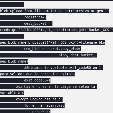
blob.upload_from_filename(props.get('archivo_origen'))

            registros=0

            dest_bucket = 
creds.get('clientGS').get_bucket(props.get('Bucket_GCS')
new_blob_name=props.get('Path_GCS_bkp')+filename_bkp

            new_blob = bucket.copy_blob(

                             blob, dest_bucket, 
new_blob_name)

            #Seteamos la variable exit_codeBQ en 1 
para validar que la carga fue exitosa

            exit_codeBQ=1

        #si hay errores en la carga se setea la 
variable a 0

        except BadRequest as e:

            for err in e.errors:

                error=err
