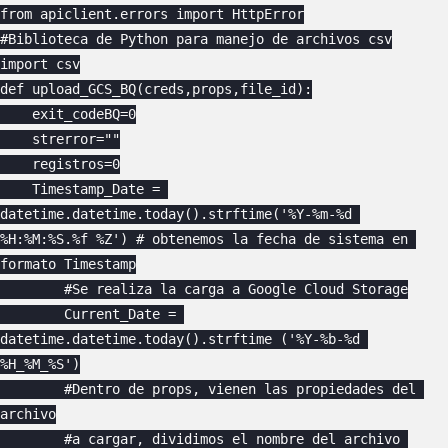
from apiclient.errors import HttpError

#Biblioteca de Python para manejo de archivos csv

import csv

def upload_GCS_BQ(creds,props,file_id):

    exit_codeBQ=0

    strerror=""

    registros=0

    Timestamp_Date = 
datetime.datetime.today().strftime('%Y-%m-%d 
%H:%M:%S.%f %Z') # obtenemos la fecha de sistema en 
formato Timestamp

        #Se realiza la carga a Google Cloud Storage

        Current_Date = 
datetime.datetime.today().strftime ('%Y-%b-%d 
%H_%M_%S')

        #Dentro de props, vienen las propiedades del 
archivo

        #a cargar, dividimos el nombre del archivo 