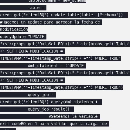
            table.schema = new_schema

            table = 
creds.get('clientBQ').update_table(table, ["schema"])  

#Hacemos un update para agregar la fecha de 
modificación

queryUpdate="UPDATE 
"+str(props.get('DataSet_BQ'))+"."+str(props.get('Tabla'
+" SET FECHA_MODIFICACION = 
TIMESTAMP('"+Timestamp_Date.strip() +"') WHERE TRUE"

            dml_statement = ("UPDATE 
"+str(props.get('DataSet_BQ'))+"."+str(props.get('Tabla'
+" SET FECHA_MODIFICACION = 
TIMESTAMP('"+Timestamp_Date.strip() +"') WHERE TRUE")

            query_job = 
creds.get('clientBQ').query(dml_statement)  

            query_job.result()  

                     #Seteamos la variable 
exit_codeBQ en 1 para validar que la carga fue 