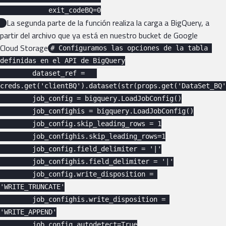
            exit_codeBQ=0

La segunda parte de la función realiza la carga a BigQuery, a
partir del archivo que ya está en nuestro bucket de Google
Cloud Storage
# Configuramos las opciones de la tabla 
definidas en el API de BigQuery

        dataset_ref =   
creds.get('clientBQ').dataset(str(props.get('DataSet_BQ'
        job_config = bigquery.LoadJobConfig()

        job_confighis = bigquery.LoadJobConfig()

        job_config.skip_leading_rows = 1

        job_confighis.skip_leading_rows=1

        job_config.field_delimiter = '|'

        job_confighis.field_delimiter = '|'

        job_config.write_disposition = 
'WRITE_TRUNCATE'

        job_confighis.write_disposition = 
'WRITE_APPEND'

        job_config.autodetect=True
