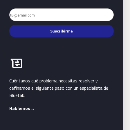
Email
Suscribirme
Habla con Bluetab
business_messages
Cuéntanos qué problema necesitas resolver y
definamos el siguiente paso con un especialista de
Bluetab.
Hablemos
→