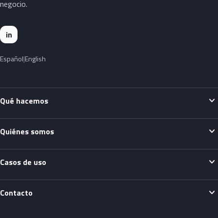
negocio.
in
Español
English
expand_more
Qué hacemos
expand_more
Quiénes somos
expand_more
Casos de uso
expand_more
Contacto