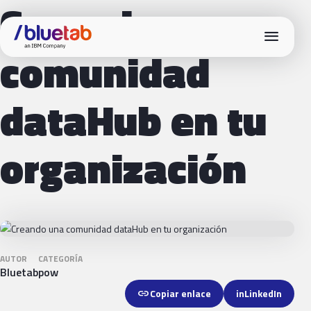
Creando una
menu
comunidad
dataHub en tu
organización
AUTOR
CATEGORÍA
Bluetab
pow
link
Copiar enlace
in
LinkedIn