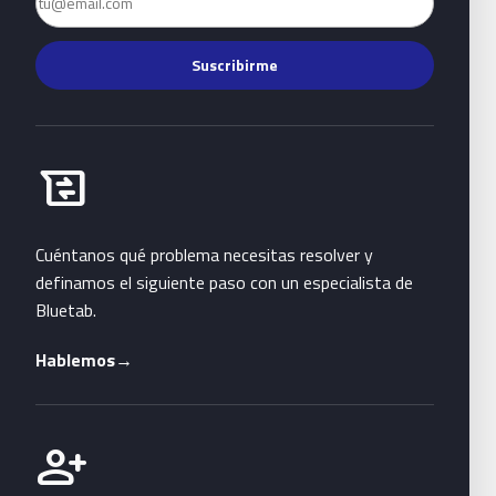
Suscribirme
Habla con Bluetab
business_messages
Cuéntanos qué problema necesitas resolver y
definamos el siguiente paso con un especialista de
Bluetab.
Hablemos
→
Únete a Bluetab
person_add