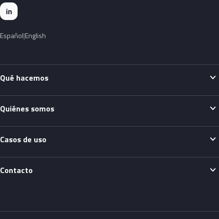
in
Español
English
expand_more
Qué hacemos
expand_more
Quiénes somos
expand_more
Casos de uso
expand_more
Contacto