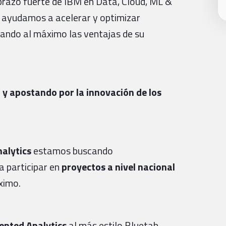
brazo fuerte de IBM en Data, Cloud, ML &
, ayudamos a acelerar y optimizar
cando al máximo las ventajas de su
y apostando por la innovación de los
alytics
estamos buscando
a participar en
proyectos a nivel nacional
ximo.
nted Analytics
al más estilo Bluetab.