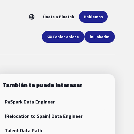
language
Únete a Bluetab
Hablemos
link
Copiar enlace
in
LinkedIn
También te puede interesar
PySpark Data Engineer
(Relocation to Spain) Data Engineer
Talent Data Path