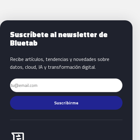
Siguientes pasos con Bluetab
Suscríbete al newsletter de
Bluetab
Recibe artículos, tendencias y novedades sobre
datos, cloud, IA y transformación digital.
Email
Suscribirme
Habla con Bluetab
business_messages