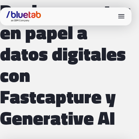
De documentos
menu
en papel a
datos digitales
con
Fastcapture y
Generative AI