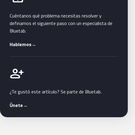
Cuéntanos qué problema necesitas resolver y
definamos el siguiente paso con un especialista de
Bluetab.
Hablemos
→
Únete a Bluetab
person_add
¿Te gustó este artículo? Se parte de Bluetab.
Únete
→