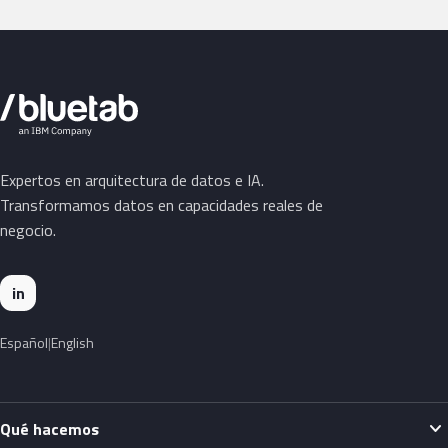
Expertos en arquitectura de datos e IA.
Transformamos datos en capacidades reales de
negocio.
in
Español
English
expand_more
Qué hacemos