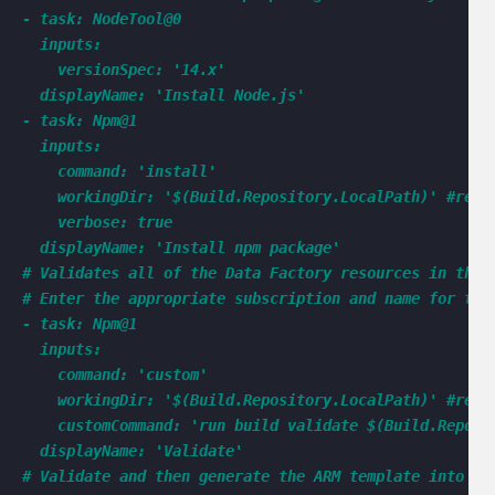
- task: NodeTool@0

  inputs:

    versionSpec: '14.x'

  displayName: 'Install Node.js'

- task: Npm@1

  inputs:

    command: 'install'

    workingDir: '$(Build.Repository.LocalPath)' #repla
    verbose: true

  displayName: 'Install npm package'

# Validates all of the Data Factory resources in the 
# Enter the appropriate subscription and name for the
- task: Npm@1

  inputs:

    command: 'custom'

    workingDir: '$(Build.Repository.LocalPath)' #repla
    customCommand: 'run build validate $(Build.Reposit
  displayName: 'Validate'

# Validate and then generate the ARM template into th