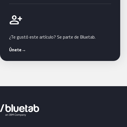
Únete a Bluetab
person_add
¿Te gustó este artículo? Se parte de Bluetab.
Únete
→