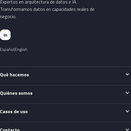
Expertos en arquitectura de datos e IA.
Transformamos datos en capacidades reales de
negocio.
in
Español
English
expand_more
Qué hacemos
expand_more
Quiénes somos
expand_more
Casos de uso
expand_more
Contacto