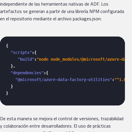
independiente de las herramientas nativas de ADF. Los
artefactos se generan a partir de una librería NPM configurada
en el repositorio mediante el archivo packages.json:
{
"scripts"
:
{
"build"
:
"node node_modules/@microsoft/azure-data
}
,
"dependencies"
:
{
"@microsoft/azure-data-factory-utilities"
:
"^1.0.0
}
}
De esta manera se mejora el control de versiones, trazabilidad
y colaboración entre desarrolladores. El uso de prácticas