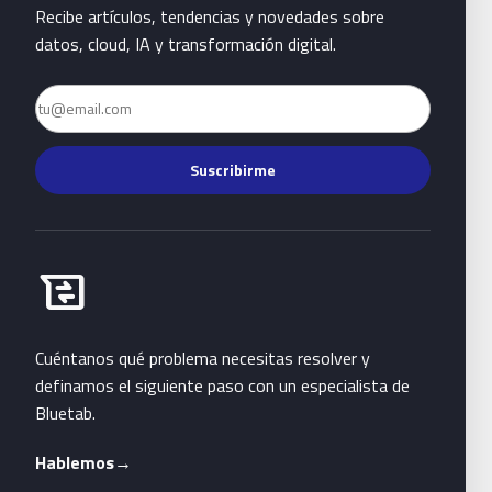
Recibe artículos, tendencias y novedades sobre
datos, cloud, IA y transformación digital.
Email
Suscribirme
Habla con Bluetab
business_messages
Cuéntanos qué problema necesitas resolver y
definamos el siguiente paso con un especialista de
Bluetab.
Hablemos
→