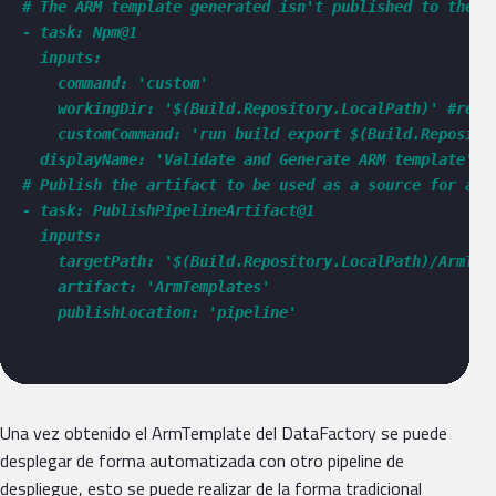
# The ARM template generated isn't published to the l
- task: Npm@1

  inputs:

    command: 'custom'

    workingDir: '$(Build.Repository.LocalPath)' #repla
    customCommand: 'run build export $(Build.Reposito
  displayName: 'Validate and Generate ARM template'

# Publish the artifact to be used as a source for a re
- task: PublishPipelineArtifact@1

  inputs:

    targetPath: '$(Build.Repository.LocalPath)/ArmTemp
    artifact: 'ArmTemplates'

    publishLocation: 'pipeline'

Una vez obtenido el ArmTemplate del DataFactory se puede
desplegar de forma automatizada con otro pipeline de
despliegue, esto se puede realizar de la forma tradicional