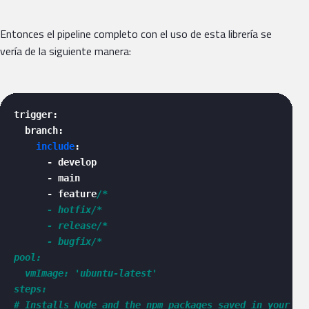
Entonces el pipeline completo con el uso de esta librería se
vería de la siguiente manera:
trigger: 

  branch:

include
:

      - develop

      - main

      - feature
/*

      - hotfix/*

      - release/*

      - bugfix/*

pool:

  vmImage: 'ubuntu-latest'

steps:

# Installs Node and the npm packages saved in your pac