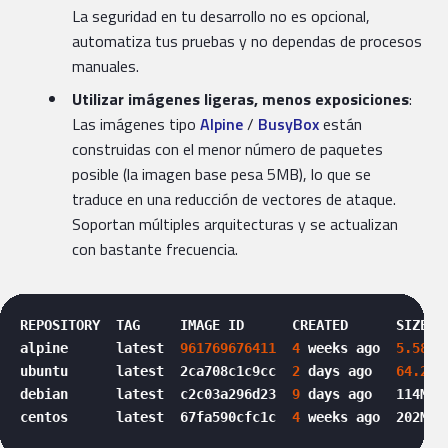
La seguridad en tu desarrollo no es opcional,
automatiza tus pruebas y no dependas de procesos
manuales.
Utilizar imágenes ligeras, menos exposiciones
:
Las imágenes tipo
Alpine
/
BusyBox
están
construidas con el menor número de paquetes
posible (la imagen base pesa 5MB), lo que se
traduce en una reducción de vectores de ataque.
Soportan múltiples arquitecturas y se actualizan
con bastante frecuencia.
REPOSITORY  TAG     IMAGE ID      CREATED      SIZE

alpine      latest  
961769676411
4
 weeks ago  
5.58
MB

ubuntu      latest  2ca708c1c9cc  
2
 days ago   
64.2
MB

debian      latest  c2c03a296d23  
9
 days ago   114MB

centos      latest  67fa590cfc1c  
4
 weeks ago  202MB 