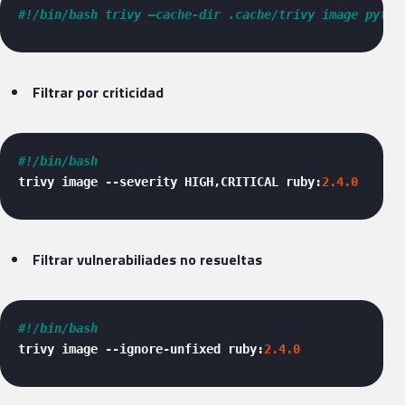
#!/bin/bash trivy –cache-dir .cache/trivy image pytho
Filtrar por criticidad
#!/bin/bash
trivy image --severity HIGH,CRITICAL ruby:
2.4
.0
Filtrar vulnerabiliades no resueltas
#!/bin/bash
trivy image --ignore-unfixed ruby:
2.4
.0