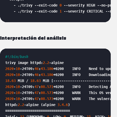
    - ./trivy --exit-code 
0
 --severity HIGH --no-prog
    - ./trivy --exit-code 
1
 --severity CRITICAL --no-
Interpretación del análisis
#!/bin/bash
trivy image httpd:
2.2
2020
-
10
-24T09:
46
:
43.186
2020
-
10
-24T09:
46
:
43.186
18.63
 MiB / 
18.63
 MiB [------------------------------
2020
-
10
-24T09:
47
:
08.571
2020
-
10
-24T09:
47
:
08.573
+0200    WARN    This OS versi
2020
-
10
-24T09:
47
:
08.573
+0200    WARN    The vulnerabi
httpd:
2.2
-alpine (alpine 
3.4
.6
)

===============================

Total: 
32
 (UNKNOWN: 
0
, LOW: 
0
, MEDIUM: 
15
, HIGH: 
14
, 