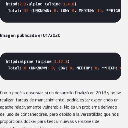
httpd:
2.2
-alpine (alpine 
3.4
.6
)

 Total: 
32
 (UNKNOWN: 
0
, LOW: 
0
, MEDIUM: 
15
, **HIGH: 
1
Imagen publicada el 01/2020
httpd:alpine (alpine 
3.12
.1
)

 Total: 
0
 (UNKNOWN: 
0
, LOW: 
0
, MEDIUM: 
0
, **HIGH: 
0
, 
Como podéis observar, si un desarrollo finalizó en 2018 y no se
realizan tareas de mantenimiento, podría estar exponiendo un
apache relativamente vulnerable. No es un problema derivado
del uso de contenedores, pero debido a la versatilidad que nos
proporciona docker para testar nuevas versiones de