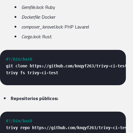
Gemfile.lock:
Ruby
Dockerfile:
Docker
composer_laravel.lock:
PHP Lavarel
Cargo.lock:
Rust
#!/bin/bash
git clone https://github.com/knqyf263/trivy-ci-test

trivy fs trivy-ci-test 
Repositorios públicos:
#!/bin/bash
trivy repo https://github.com/knqyf263/trivy-ci-test 