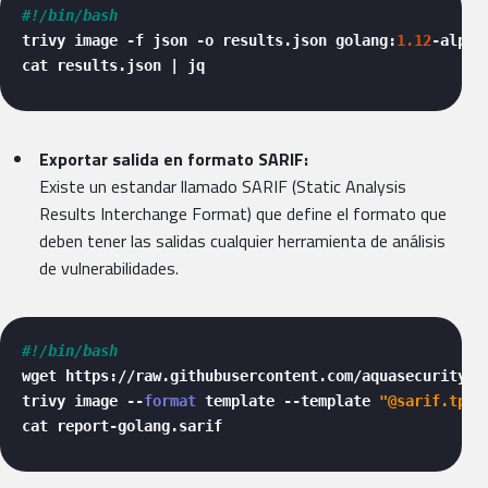
#!/bin/bash
trivy image -f json -o results.json golang:
1.12
-alpine
cat results.json | jq 
Exportar salida en formato SARIF:
Existe un estandar llamado SARIF (Static Analysis
Results Interchange Format) que define el formato que
deben tener las salidas cualquier herramienta de análisis
de vulnerabilidades.
#!/bin/bash
wget https://raw.githubusercontent.com/aquasecurity/tr
trivy image --
format
 template --template 
"@sarif.tpl"
cat report-golang.sarif   