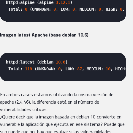
httpd:alpine (alpine 
3.12
.1
)

 Total: 
0
 (UNKNOWN: 
0
, LOW: 
0
, MEDIUM: 
0
, HIGH: 
0
, CR
Imagen latest Apache (base debian 10.6)
httpd:latest (debian 
10.6
)

 Total: 
119
 (UNKNOWN: 
0
, LOW: 
87
, MEDIUM: 
10
, HIGH: 
2
En ambos casos estamos utilizando la misma versión de
apache (2.4.46), la diferencia está en el número de
vulnerabilidades críticas.
¿Quiere decir que la imagen basada en debian 10 convierte en
vulnerable la aplicación que ejecuta en ese sistema? Puede que
si o puede que no, hay que evaluar si las vulnerabilidades