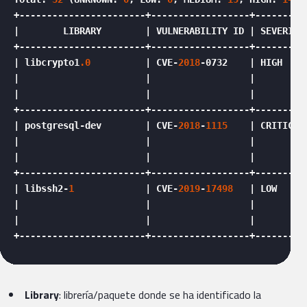
+-----------------------+------------------+---------
|        LIBRARY        | VULNERABILITY ID | SEVERITY
+-----------------------+------------------+---------
| libcrypto1
.0
          | CVE-
2018
-0732    | HIGH    
|                       |                  |         
|                       |                  |         
+-----------------------+------------------+---------
| postgresql-dev        | CVE-
2018
-
1115
    | CRITICAL
|                       |                  |         
|                       |                  |         
+-----------------------+------------------+---------
| libssh2-
1
             | CVE-
2019
-
17498
   | LOW     
|                       |                  |         
|                       |                  |         
+-----------------------+------------------+---------
Library
: librería/paquete donde se ha identificado la