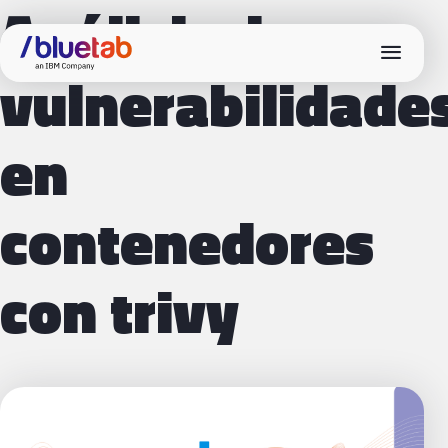
Análisis de
menu
vulnerabilidade
en
contenedores
con trivy