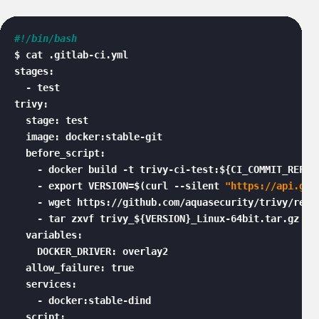
#!/bin/bash
$ cat .gitlab-ci.yml

stages:

  - test

trivy:

  stage: test

  image: docker:stable-git

  before_script:

    - docker build -t trivy-ci-test:${CI_COMMIT_REF_NA
    - export VERSION=$(curl --silent 
"https://api.git
    - wget https://github.com/aquasecurity/trivy/rele
    - tar zxvf trivy_${VERSION}_Linux-64bit.tar.gz

  variables:

    DOCKER_DRIVER: overlay2

  allow_failure: true

  services:

    - docker:stable-dind

  script:
