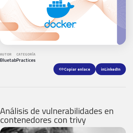
AUTOR
CATEGORÍA
Bluetab
Practices
link
Copiar enlace
in
LinkedIn
Análisis de vulnerabilidades en
contenedores con trivy