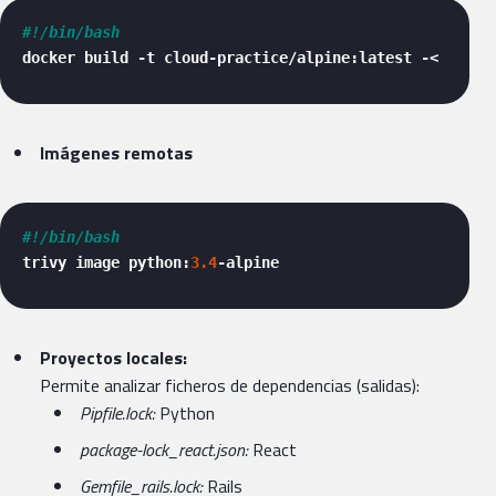
#!/bin/bash
docker build -t cloud-practice/alpine:latest -<
Imágenes remotas
#!/bin/bash
trivy image python:
3.4
-alpine 
Proyectos locales:
Permite analizar ficheros de dependencias (salidas):
Pipfile.lock:
Python
package-lock_react.json:
React
Gemfile_rails.lock:
Rails