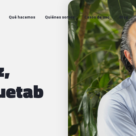
Qué hacemos
Quiénes somos
Casos de uso
Blog
z,
uetab