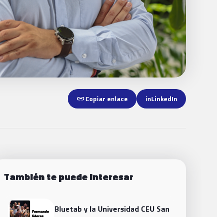
link
Copiar enlace
in
LinkedIn
También te puede interesar
Bluetab y la Universidad CEU San