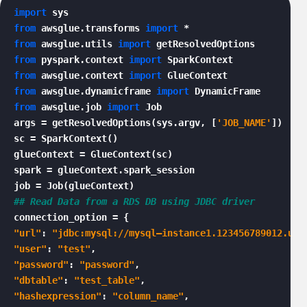
import
from
 awsglue.transforms 
import
from
 awsglue.utils 
import
from
 pyspark.context 
import
from
 awsglue.context 
import
from
 awsglue.dynamicframe 
import
from
 awsglue.job 
import
 Job

args = getResolvedOptions(sys.argv, [
'JOB_NAME'
])

sc = SparkContext()

glueContext = GlueContext(sc)

spark = glueContext.spark_session

## Read Data from a RDS DB using JDBC driver
"url"
: 
"jdbc:mysql://mysql–instance1.123456789012.us-
"user"
: 
"test"
"password"
: 
"password"
"dbtable"
: 
"test_table"
"hashexpression"
: 
"column_name"