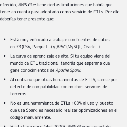
ofrecido,
AWS Glue
tiene ciertas limitaciones que habría que
tener en cuenta para adoptarlo como servicio de ETLs. Por ello
deberías tener presente que:
Está muy enfocado a trabajar con fuentes de datos
en
S3
(CSV, Parquet…) y
JDBC
(MySQL, Oracle…).
La curva de aprendizaje es alta. Si tu equipo viene del
mundo de ETL tradicional, tendrás que esperar a que
gane conocimientos de
Apache Spark
.
Al contrario que otras herramientas de ETLS, carece por
defecto de compatibilidad con muchos servicios de
terceros.
No es una herramienta de ETLs 100% al uso y, puesto
que usa Spark, es necesario realizar optimizaciones en el
código manualmente.
Hasta hace poco (abril 2020),
AWS Glue
no soportaba