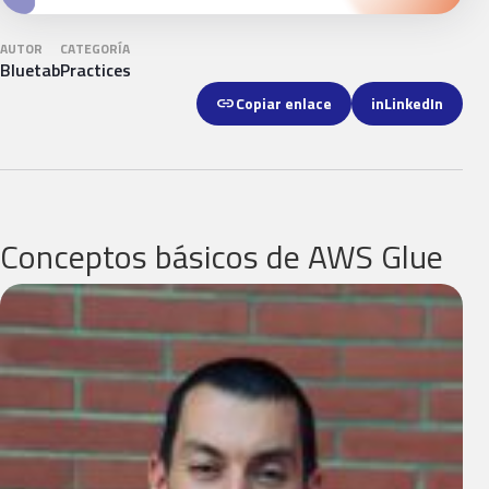
AUTOR
CATEGORÍA
Bluetab
Practices
link
Copiar enlace
in
LinkedIn
Conceptos básicos de AWS Glue