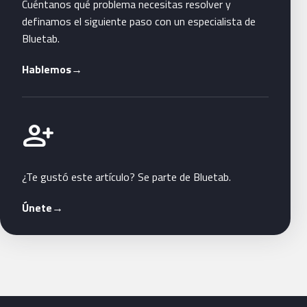
Cuéntanos qué problema necesitas resolver y
definamos el siguiente paso con un especialista de
Bluetab.
Hablemos
→
Únete a Bluetab
person_add
¿Te gustó este artículo? Se parte de Bluetab.
Únete
→