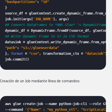
"hashpartitions"
: 
"10"
}

source_df = glueContext.create_dynamic_frame.from_opt
job.init(args[
'JOB_NAME'
## Convert DataFrames to *AWS Glue* 's DynamicFrames 
dynamic_df = DynamicFrame.fromDF(source_df, glueConte
## Write Dynamic Frame to S3 in CSV format
datasink = glueContext.write_dynamic_frame.from_optio
"path"
: 
"s3://glueuserdata"
}, 
format
 = 
"csv"
, transformation_ctx = 
"datasink"
)

job.commit() 
Creación de un Job mediante línea de comandos:
aws glue create-job --name python-job-cli --role Glue_
--command 
'{"Name" : "my_python_etl", "ScriptLocation