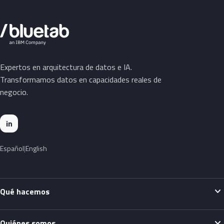
Expertos en arquitectura de datos e IA.
Transformamos datos en capacidades reales de
negocio.
in
Español
English
expand_more
Qué hacemos
expand_more
Quiénes somos