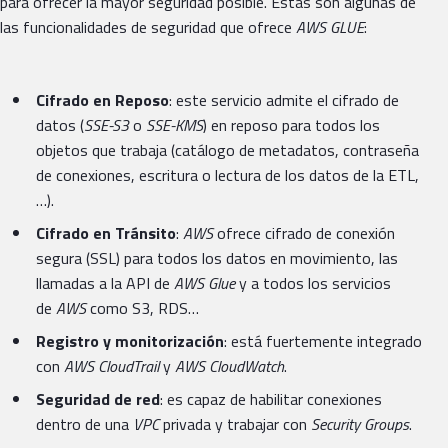
para ofrecer la mayor seguridad posible. Estas son algunas de
las funcionalidades de seguridad que ofrece
AWS GLUE
:
Cifrado en Reposo
: este servicio admite el cifrado de
datos (
SSE-S3
o
SSE-KMS
) en reposo para todos los
objetos que trabaja (catálogo de metadatos, contraseña
de conexiones, escritura o lectura de los datos de la ETL,
…).
Cifrado en Tránsito
:
AWS
ofrece cifrado de conexión
segura (SSL) para todos los datos en movimiento, las
llamadas a la API de
AWS Glue
y a todos los servicios
de
AWS
como S3, RDS…
Registro y monitorización
: está fuertemente integrado
con
AWS CloudTrail
y
AWS CloudWatch
.
Seguridad de red
: es capaz de habilitar conexiones
dentro de una
VPC
privada y trabajar con
Security Groups
.