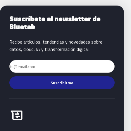
Siguientes pasos con Bluetab
Suscríbete al newsletter de
Bluetab
Recibe artículos, tendencias y novedades sobre
datos, cloud, IA y transformación digital.
Email
Suscribirme
Habla con Bluetab
business_messages