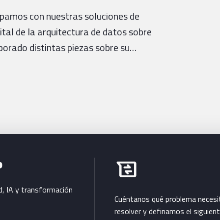
cipamos con nuestras soluciones de
ital de la arquitectura de datos sobre
porado distintas piezas sobre su…
Habla con Bluetab
b
business_messages
d, IA y transformación
Cuéntanos qué problema necesi
resolver y definamos el siguien