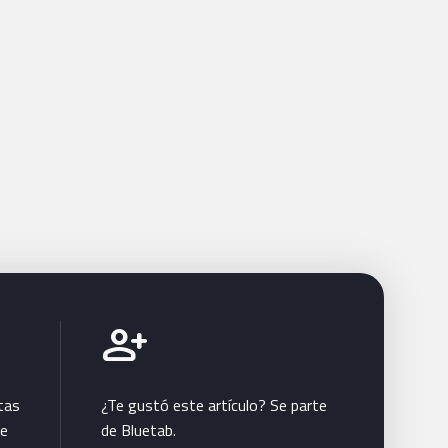
Únete a Bluetab
person_add
tas
¿Te gustó este artículo? Se parte
te
de Bluetab.