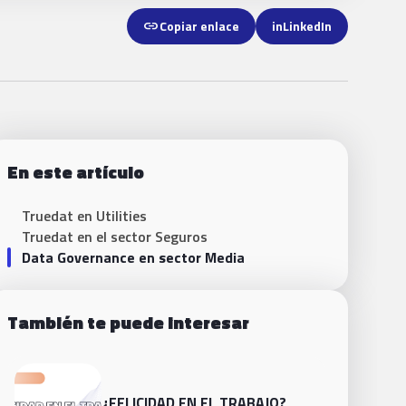
link
Copiar enlace
in
LinkedIn
En este artículo
Truedat en Utilities
Truedat en el sector Seguros
Data Governance en sector Media
También te puede interesar
¿FELICIDAD EN EL TRABAJO?