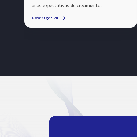
unas expectativas de crecimiento.
Descargar PDF
arrow_forward