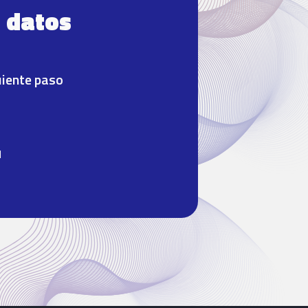
e datos
uiente paso
l