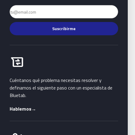
Email
Suscribirme
Habla con Bluetab
business_messages
Cuéntanos qué problema necesitas resolver y
definamos el siguiente paso con un especialista de
Bluetab.
Hablemos
→
Únete a Bluetab