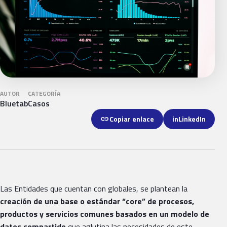
AUTOR
CATEGORÍA
Bluetab
Casos
link
Copiar enlace
in
LinkedIn
Las Entidades que cuentan con globales, se plantean la
creación de una base o estándar “core” de procesos,
productos y servicios comunes basados en un modelo de
datos compartido
que aglutina las necesidades de este