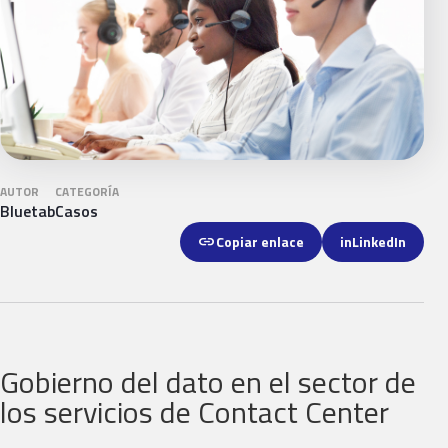
AUTOR
CATEGORÍA
Bluetab
Casos
link
Copiar enlace
in
LinkedIn
Gobierno del dato en el sector de
los servicios de Contact Center