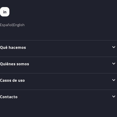
in
Español
English
expand_more
Qué hacemos
expand_more
Quiénes somos
expand_more
Casos de uso
expand_more
Contacto