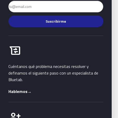
Email
Suscribirme
Habla con Bluetab
business_messages
Cuéntanos qué problema necesitas resolver y
definamos el siguiente paso con un especialista de
Bluetab.
Hablemos
→
Únete a Bluetab
person_add