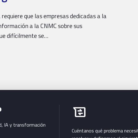
 requiere que las empresas dedicadas a la
 información a la CNMC sobre sus
que difícilmente se…
Habla con Bluetab
b
business_messages
d, IA y transformación
Cuéntanos qué problema necesi