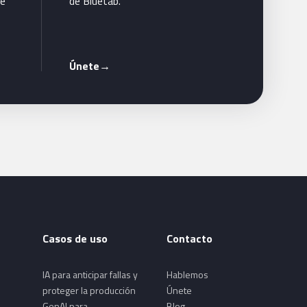
te
de Bluetab.
Únete
→
Casos de uso
Contacto
IA para anticipar fallas y
Hablemos
proteger la producción
Únete
GenAI para
Blog