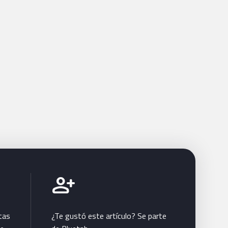
Únete a Bluetab
person_add
tas
¿Te gustó este artículo? Se parte