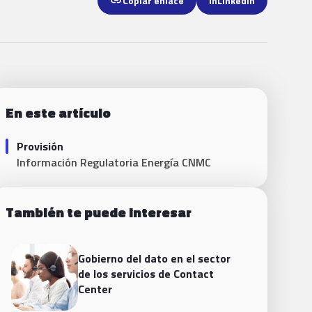
link
Copiar enlace
in
LinkedIn
En este artículo
Provisión
Información Regulatoria Energía CNMC
También te puede interesar
Gobierno del dato en el sector
de los servicios de Contact
Center