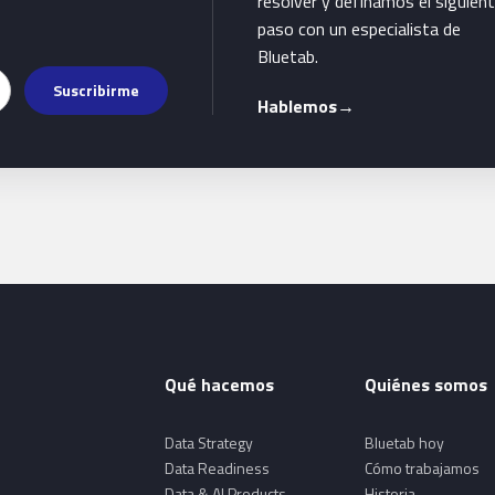
resolver y definamos el siguien
paso con un especialista de
Bluetab.
Suscribirme
Hablemos
→
Qué hacemos
Quiénes somos
Data Strategy
Bluetab hoy
Data Readiness
Cómo trabajamos
Data & AI Products
Historia