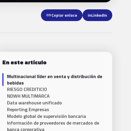
link
Copiar enlace
in
LinkedIn
En este artículo
Multinacional líder en venta y distribución de
bebidas
RIESGO CREDITICIO
NDWH MULTIMARCA
Data warehouse unificado
Reporting Empresas
Modelo global de supervisión bancaria
Información de proveedores de mercados de
banca corporativa