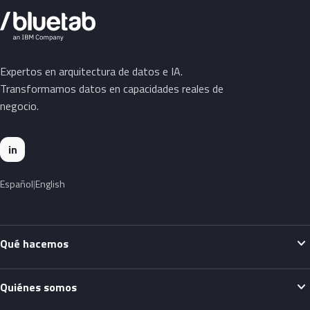
Expertos en arquitectura de datos e IA.
Transformamos datos en capacidades reales de
negocio.
in
Español
English
expand_more
Qué hacemos
expand_more
Quiénes somos