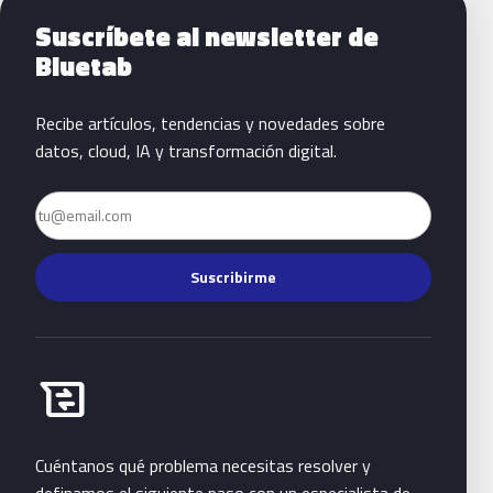
Siguientes pasos con Bluetab
Suscríbete al newsletter de
Bluetab
Recibe artículos, tendencias y novedades sobre
datos, cloud, IA y transformación digital.
Email
Suscribirme
Habla con Bluetab
business_messages
Cuéntanos qué problema necesitas resolver y
definamos el siguiente paso con un especialista de