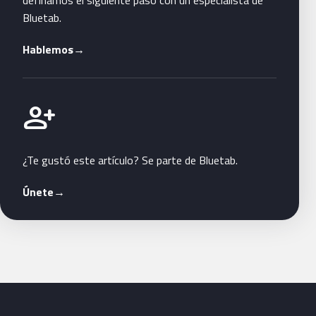
Bluetab.
Hablemos
→
Únete a Bluetab
person_add
¿Te gustó este artículo? Se parte de Bluetab.
Únete
→