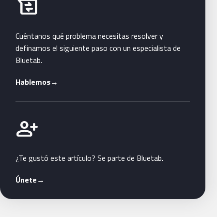
Habla con Bluetab
business_messages
Cuéntanos qué problema necesitas resolver y
definamos el siguiente paso con un especialista de
Bluetab.
Hablemos
→
Únete a Bluetab
person_add
¿Te gustó este artículo? Se parte de Bluetab.
Únete
→