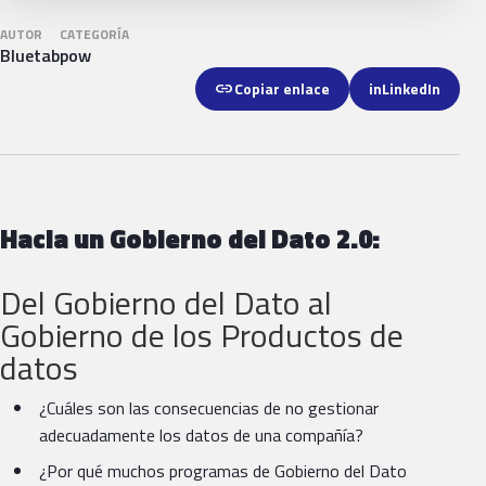
AUTOR
CATEGORÍA
Bluetab
pow
link
Copiar enlace
in
LinkedIn
Hacia un Gobierno del Dato 2.0:
Del Gobierno del Dato al
Gobierno de los Productos de
datos
¿Cuáles son las consecuencias de no gestionar
adecuadamente los datos de una compañía?
¿Por qué muchos programas de Gobierno del Dato