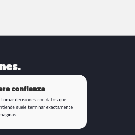
nes.
era confianza
 tomar decisiones con datos que
entiende suele terminar exactamente
maginas.