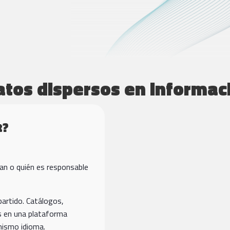
tos dispersos en informa
t?
can o quién es responsable
artido. Catálogos,
os en una plataforma
mismo idioma.